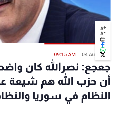
+
A
-
A
09:15 AM
04 Aug 2013
جعجع: نصرالله كان واضحا
أن حزب الله هم شيعة ع
النظام في سوريا والنظام 