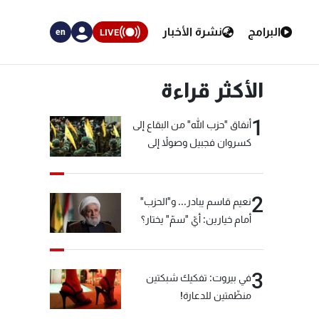
البرامج
نشرة الأخبار
LIVE
en
الأكثر قراءة
1
أنفاق "حزب الله" من البقاع إلى
كسروان فجبيل وصولاً إلى
المختارة... التفاصيل في نشرة
الأخبار بعد قليل
2
نعيم قاسم يبادر... و"الحزب"
أمام خيارين: أيّ "سمّ" يختار؟
3
في بيروت: تفكيك شبكتين
منظّمتين للدعارة!