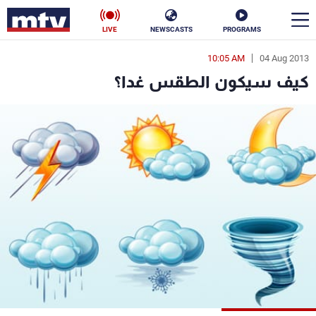
LIVE
NEWSCASTS
PROGRAMS
10:05 AM
04 Aug 2013
en
كيف سيكون الطقس غدا؟
الأخبار
سياسة
ناس
إقتصاد
فن
منوعات
رياضة
كأس العالم
البرامج
جدول البرامج