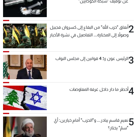
عن توقيف "شبكة الكوكايين"
2
أنفاق "حزب الله" من البقاع إلى كسروان فجبيل
وصولاً إلى المختارة... التفاصيل في نشرة الأخبار
بعد قليل
3
الرئيس عون ردّ 4 قوانين إلى مجلس النواب
4
أخطر ما دار داخل غرفة المفاوضات
5
نعيم قاسم يبادر... و"الحزب" أمام خيارين: أيّ
"سمّ" يختار؟