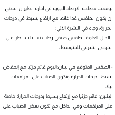
شاهد البرامج
توقعت مصلحة الارصاد الجوية في ادارة الطيران المدني
الترددات
ان يكون الطقس غدا غائما مع ارتفاع بسيط في درجات
الحرارة، وجاء في النشرة الآتي:
عن MTV
وظائف
الإنـتـاج
تواصل معنا
- الحال العامة : طقس صيفي رطب نسبيا يسيطر على
لاعلاناتكم
شروط الإسـتخدام
سياسة الخصوصية
الحوض الشرقي للمتوسط.
- الطقس المتوقع في لبنان:اليوم غائم جزئيا مع إنخفاض
بسيط بدرجات الحرارة وتكون الضباب على المرتفعات
ليلا.
الإثنين: غائم جزئيا مع إرتفاع بسيط بدرجات الحرارة خاصة
على المرتفعات وفي الداخل مع تكون بعض الضباب على