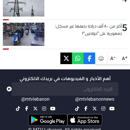
5
أكثر من ٨٠٠ ألف دراجة نصفها غير مسجّل:
جمهورية على "دولابَين"!
-
+
A
A
أهم الأخبار و الفيديوهات في بريدك الالكتروني
@mtvlebanon
@mtvlebanonnews
© MTV Lebanon. All rights reserved.