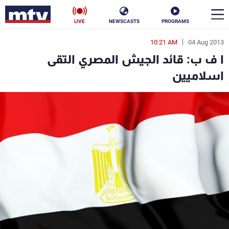
LIVE
NEWSCASTS
PROGRAMS
10:21 AM
04 Aug 2013
en
ا ف ب: قائد الجيش المصري التقى
الأخبار
اسلاميين
سياسة
ناس
إقتصاد
فن
منوعات
رياضة
كأس العالم
البرامج
جدول البرامج