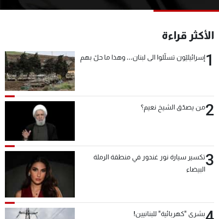
شاهد البرامج
الترددات
الأكثر قراءة
1
عن MTV
وظائف
إسرائيليّون تسلّلوا الى لبنان... وهذا ما حلّ بهم
الإنـتـاج
تواصل معنا
لاعلاناتكم
شروط الإسـتخدام
سياسة الخصوصية
2
من يصدّق الشيخ نعيم؟
3
تكسير سيارة نور غندور في منطقة الرملة
البيضاء
4
بشرى "كهربائية" للبنانيين!