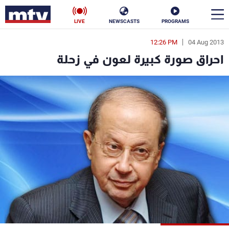
LIVE
NEWSCASTS
PROGRAMS
12:26 PM
04 Aug 2013
en
احراق صورة كبيرة لعون في زحلة
الأخبار
سياسة
ناس
إقتصاد
فن
منوعات
رياضة
كأس العالم
البرامج
جدول البرامج