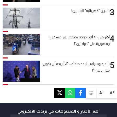
3
بشرى "كهربائية" للبنانيين!
4
أكثر من ٨٠٠ ألف دراجة نصفها غير مسجّل:
جمهورية على "دولابَين"!
5
بالفيديو: ترامب يُنقذ طفلاً... "لا أريده أن يكون
مثل بايدن"!
-
+
A
A
أهم الأخبار و الفيديوهات في بريدك الالكتروني