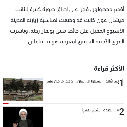
شاهد البرامج
أقدم مجهولون فجرا على احراق صورة كبيرة للنائب
الترددات
ميشال عون كانت قد وضعت لمناسبة زيارته المدينة
الأسبوع المقبل على حائط مبنى بولفار زحلة، وباشرت
عن MTV
وظائف
الإنـتـاج
تواصل معنا
القوى الأمنية التحقيق لمعرفة هوية الفاعلين.
لاعلاناتكم
شروط الإسـتخدام
سياسة الخصوصية
الأكثر قراءة
1
إسرائيليّون تسلّلوا الى لبنان... وهذا ما حلّ بهم
2
من يصدّق الشيخ نعيم؟