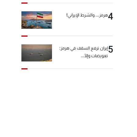
4
هرمز... والشرط الإيراني!
5
إيران ترفع السقف في هرمز:
تعويضات وإلّا...