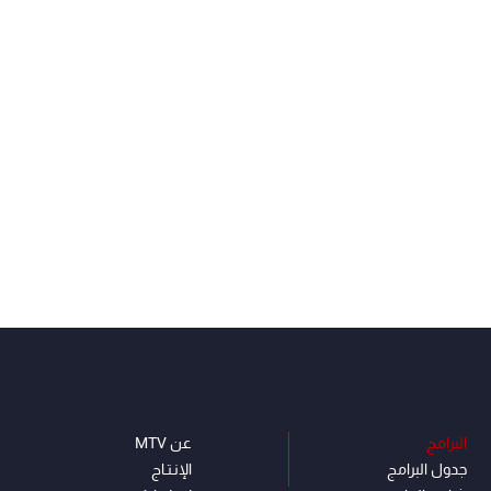
البرامج
عن MTV
جدول البرامج
الإنـتـاج