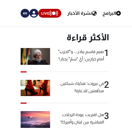
البرامج
نشرة الأخبار
LIVE
en
الأكثر قراءة
1
نعيم قاسم يبادر... و"الحزب"
أمام خيارين: أيّ "سمّ" يختار؟
2
في بيروت: تفكيك شبكتين
منظّمتين للدعارة!
3
هل اقتربت عودة الرحلات
المباشرة بين لبنان وأميركا؟