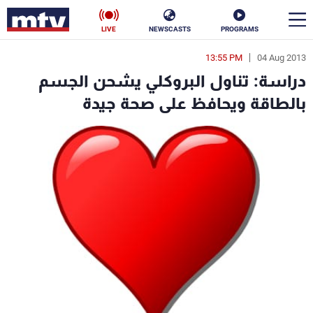
LIVE
NEWSCASTS
PROGRAMS
13:55 PM
04 Aug 2013
en
دراسة: تناول البروكلي يشحن الجسم
الأخبار
بالطاقة ويحافظ على صحة جيدة
سياسة
ناس
إقتصاد
فن
منوعات
رياضة
كأس العالم
البرامج
جدول البرامج