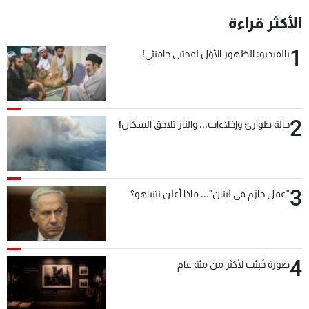
الأكثر قراءة
1
بالفيديو: الظهور الأوّل لمجتبى خامنئي!
2
حالة طوارئ وإخلاءات... والنار تلاحق السكان!
3
"عمل حازم في لبنان"... ماذا أعلن نتنياهو؟
4
صورة خُبئت لأكثر من مئة عام