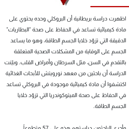
شاهد البرامج
الترددات
اظهرت دراسة بريطانية أن البروكلي وحده يحتوي على
مادة كيميائية تساعد في الحفاظ على صحة "البطاريات"
عن MTV
وظائف
الإنـتـاج
تواصل معنا
الدقيقة التي تزوّد خلايا الجسم الطاقة، وهو ما يساعد
لاعلاناتكم
شروط الإسـتخدام
الجسم على الوقاية من المشكلات الصحية المتعلقة
سياسة الخصوصية
بالتقدم في السن، مثل السرطان وأمراض القلب. وبيّنت
الدراسة أن باحثين من معهد نورويتش للأبحاث الغذائية
اكتشفوا أن مادة كيميائية موجودة في البروكلي تساعد
في الحفاظ على صحة الميتوكوندريا التي تزوّد خلايا
الجسم الطاقة.
وأجرى الباحثون دراستهم هذه على 57 متطوعاً