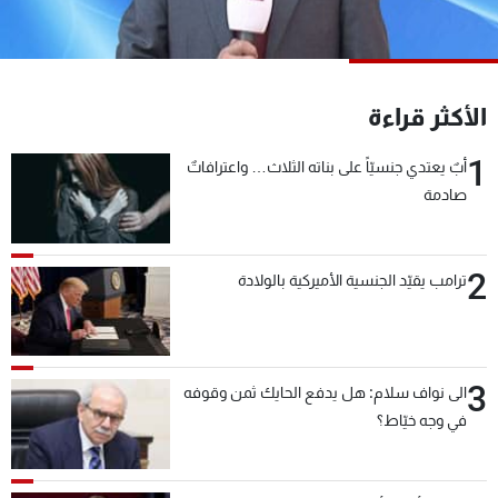
شاهد البرامج
الترددات
الأكثر قراءة
عن MTV
وظائف
الإنـتـاج
تواصل معنا
1
أبٌ يعتدي جنسيّاً على بناته الثلاث… واعترافاتٌ
لاعلاناتكم
شروط الإسـتخدام
صادمة
سياسة الخصوصية
2
ترامب يقيّد الجنسية الأميركية بالولادة
3
الى نواف سلام: هل يدفع الحايك ثمن وقوفه
في وجه خيّاط؟