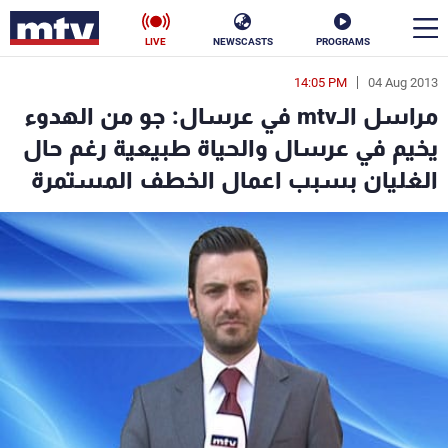
LIVE
NEWSCASTS
PROGRAMS
14:05 PM
04 Aug 2013
en
مراسل الـmtv في عرسال: جو من الهدوء
الأخبار
يخيم في عرسال والحياة طبيعية رغم حال
الغليان بسبب اعمال الخطف المستمرة
سياسة
ناس
إقتصاد
فن
منوعات
رياضة
كأس العالم
البرامج
جدول البرامج