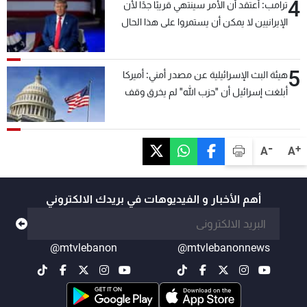
4
ترامب: أعتقد أن الأمر سينتهي قريبًا جدًا لأن
الإيرانيين لا يمكن أن يستمروا على هذا الحال
5
هيئة البث الإسرائيلية عن مصدر أمني: أميركا
أبلغت إسرائيل أن "حزب الله" لم يخرق وقف
إطلاق النار أمس في مجدل زون وطلبت منها
عدم التصعيد خشية أن يؤثر ذلك على مفاوضات
روما
-
+
A
A
أهم الأخبار و الفيديوهات في بريدك الالكتروني
@mtvlebanon
@mtvlebanonnews