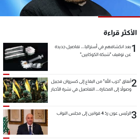
شاهد البرامج
الترددات
الأكثر قراءة
عن MTV
وظائف
الإنـتـاج
تواصل معنا
1
بعد انكشافهم في أستراليا... تفاصيل جديدة
لاعلاناتكم
شروط الإسـتخدام
عن توقيف "شبكة الكوكايين"
سياسة الخصوصية
2
أنفاق "حزب الله" من البقاع إلى كسروان فجبيل
وصولاً إلى المختارة... التفاصيل في نشرة الأخبار
بعد قليل
3
الرئيس عون ردّ 4 قوانين إلى مجلس النواب