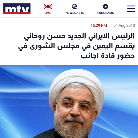
LIVE
NEWSCASTS
PROGRAMS
15:29 PM
04 Aug 2013
en
الرئيس الايراني الجديد حسن روحاني
الأخبار
يقسم اليمين في مجلس الشورى في
حضور قادة اجانب
سياسة
ناس
إقتصاد
فن
منوعات
رياضة
كأس العالم
البرامج
جدول البرامج