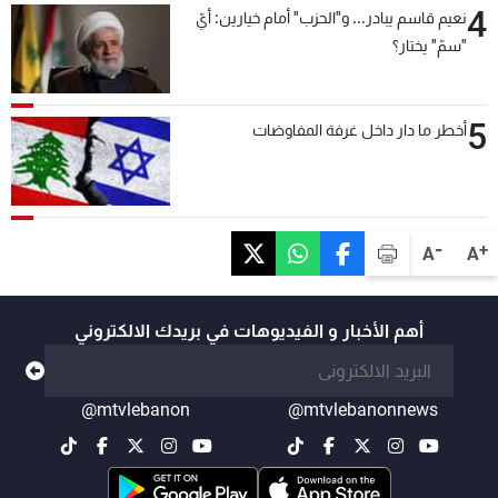
4
نعيم قاسم يبادر... و"الحزب" أمام خيارين: أيّ
"سمّ" يختار؟
5
أخطر ما دار داخل غرفة المفاوضات
-
+
A
A
أهم الأخبار و الفيديوهات في بريدك الالكتروني
@mtvlebanon
@mtvlebanonnews