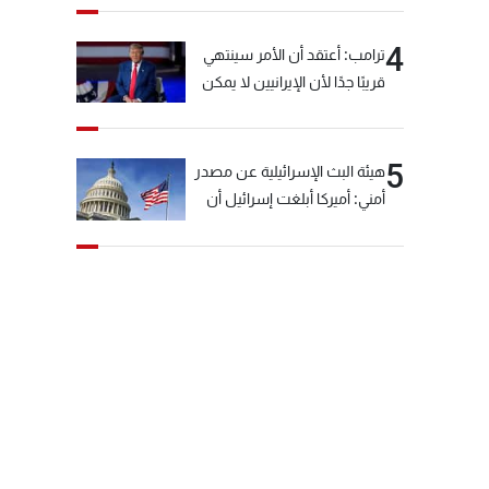
4
ترامب: أعتقد أن الأمر سينتهي
قريبًا جدًا لأن الإيرانيين لا يمكن
أن يستمروا على هذا الحال
5
هيئة البث الإسرائيلية عن مصدر
أمني: أميركا أبلغت إسرائيل أن
"حزب الله" لم يخرق وقف إطلاق
النار أمس في مجدل زون
وطلبت منها عدم التصعيد
خشية أن يؤثر ذلك على
مفاوضات روما