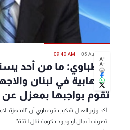
09:40 AM
05 Aug 2013
+
A
-
قرطباوي: ما من أحد يستطي
A
الارهابية في لبنان والاجه
تقوم بواجبها بمعزل عن
أكد وزير العدل شكيب قرطباوي أن "الاجهزة الام
تصريف أعمال أو وجود حكومة تنال الثقة".