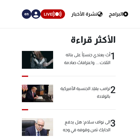
البرامج
نشرة الأخبار
LIVE
en
الأكثر قراءة
1
أبٌ يعتدي جنسيّاً على بناته
الثلاث… واعترافاتٌ صادمة
2
ترامب يقيّد الجنسية الأميركية
بالولادة
3
الى نواف سلام: هل يدفع
الحايك ثمن وقوفه في وجه
خيّاط؟