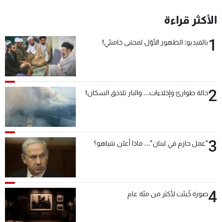
شاهد البرامج
الأكثر قراءة
الترددات
1
بالفيديو: الظهور الأوّل لمجتبى خامنئي!
عن MTV
وظائف
الإنـتـاج
تواصل معنا
لاعلاناتكم
شروط الإسـتخدام
سياسة الخصوصية
2
حالة طوارئ وإخلاءات... والنار تلاحق السكان!
3
"عمل حازم في لبنان"... ماذا أعلن نتنياهو؟
4
صورة خُبئت لأكثر من مئة عام