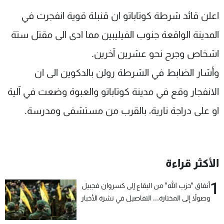
شاهد البرامج
اعلن قائد شرطة كوتاباتو ان قنبلة قوية انفجرت في
الترددات
المدينة الواقعة جنوب الفيليبين مما ادى الى مقتل ستة
اشخاص وجرح نحو عشرين آخرين.
عن MTV
وظائف
الإنـتـاج
تواصل معنا
وأشار الضابط في الشرطة رولن بالدكوين الى ان
لاعلاناتكم
شروط الإسـتخدام
سياسة الخصوصية
الانفجار وقع في مدينة كوتاباتو والعبوة وضعت في آلية
او على دراجة نارية، بالقرب من مستشفى ومدرسة.
الأكثر قراءة
1
أنفاق "حزب الله" من البقاع إلى كسروان فجبيل
وصولاً إلى المختارة... التفاصيل في نشرة الأخبار
بعد قليل