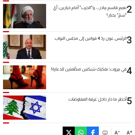
2
نعيم قاسم يبادر... و"الحزب" أمام خيارين: أيّ
"سمّ" يختار؟
3
الرئيس عون ردّ 4 قوانين إلى مجلس النواب
4
في بيروت: تفكيك شبكتين منظّمتين للدعارة!
5
أخطر ما دار داخل غرفة المفاوضات
-
+
A
A