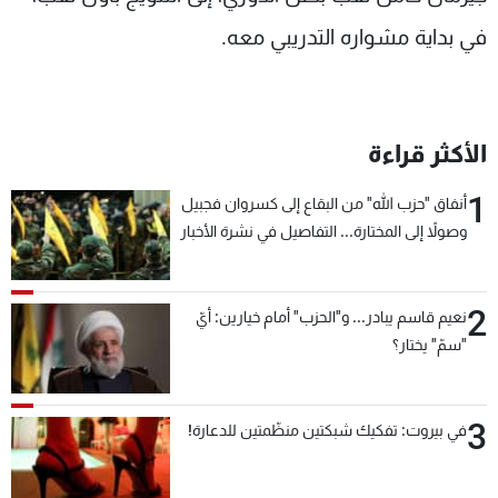
في بداية مشواره التدريبي معه.
الأكثر قراءة
1
أنفاق "حزب الله" من البقاع إلى كسروان فجبيل
وصولاً إلى المختارة... التفاصيل في نشرة الأخبار
بعد قليل
2
نعيم قاسم يبادر... و"الحزب" أمام خيارين: أيّ
"سمّ" يختار؟
3
في بيروت: تفكيك شبكتين منظّمتين للدعارة!