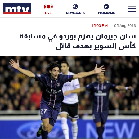
LIVE
NEWSCASTS
PROGRAMS
15:00 PM
05 Aug 2013
en
سان جيرمان يهزم بوردو في مسابقة
الأخبار
كأس السوير بهدف قاتل
سياسة
ناس
إقتصاد
فن
منوعات
رياضة
كأس العالم
البرامج
جدول البرامج