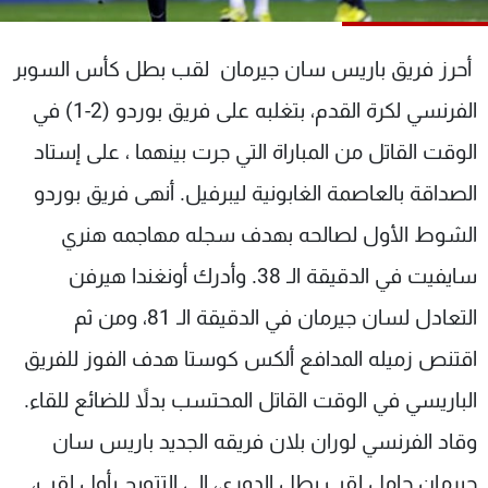
شاهد البرامج
الترددات
أحرز فريق باريس سان جيرمان لقب بطل كأس السوبر
الفرنسي لكرة القدم، بتغلبه على فريق بوردو (2-1) في
عن MTV
وظائف
الإنـتـاج
تواصل معنا
الوقت القاتل من المباراة التي جرت بينهما ، على إستاد
لاعلاناتكم
شروط الإسـتخدام
الصداقة بالعاصمة الغابونية ليبرفيل. أنهى فريق بوردو
سياسة الخصوصية
الشوط الأول لصالحه بهدف سجله مهاجمه هنري
سايفيت في الدقيقة الـ 38. وأدرك أونغندا هيرفن
التعادل لسان جيرمان في الدقيقة الـ 81، ومن ثم
اقتنص زميله المدافع ألكس كوستا هدف الفوز للفريق
الباريسي في الوقت القاتل المحتسب بدلاً للضائع للقاء.
وقاد الفرنسي لوران بلان فريقه الجديد باريس سان
جيرمان حامل لقب بطل الدوري، إلى التتويج بأول لقب،