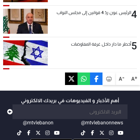
4
الرئيس عون ردّ 4 قوانين إلى مجلس النواب
5
أخطر ما دار داخل غرفة المفاوضات
-
+
A
A
أهم الأخبار و الفيديوهات في بريدك الالكتروني
@mtvlebanon
@mtvlebanonnews