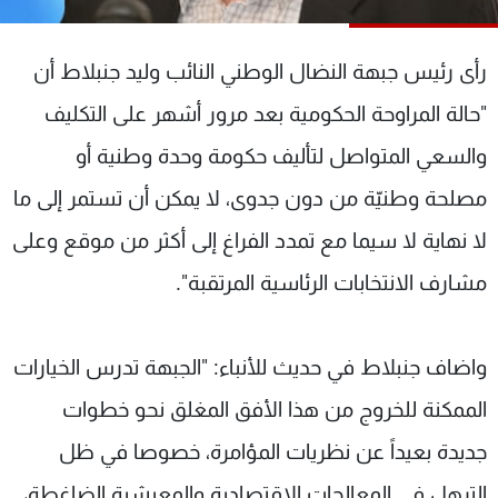
شاهد البرامج
الترددات
رأى رئيس جبهة النضال الوطني النائب وليد جنبلاط أن
"حالة المراوحة الحكومية بعد مرور أشهر على التكليف
عن MTV
وظائف
الإنـتـاج
تواصل معنا
والسعي المتواصل لتأليف حكومة وحدة وطنية أو
لاعلاناتكم
شروط الإسـتخدام
مصلحة وطنيّة من دون جدوى، لا يمكن أن تستمر إلى ما
سياسة الخصوصية
لا نهاية لا سيما مع تمدد الفراغ إلى أكثر من موقع وعلى
مشارف الانتخابات الرئاسية المرتقبة".
واضاف جنبلاط في حديث للأنباء: "الجبهة تدرس الخيارات
الممكنة للخروج من هذا الأفق المغلق نحو خطوات
جديدة بعيداً عن نظريات المؤامرة، خصوصا في ظل
الترهل في المعالجات الاقتصادية والمعيشية الضاغطة،