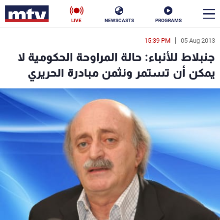
LIVE
NEWSCASTS
PROGRAMS
15:39 PM
05 Aug 2013
en
جنبلاط للأنباء: حالة المراوحة الحكومية لا
الأخبار
يمكن أن تستمر ونثمن مبادرة الحريري
سياسة
ناس
إقتصاد
فن
منوعات
رياضة
كأس العالم
البرامج
جدول البرامج