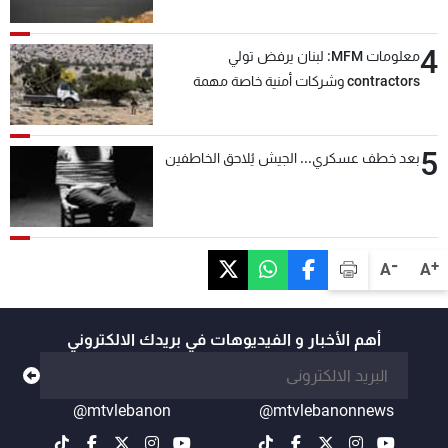
4
معلومات MFM: لبنان يرفض تولي
contractors وشركات أمنية خاصة مهمة
التحقق من نزع سلاح "حزب الله"
5
بعد خطف عسكري... الجيش يُلاحق الخاطفين
-
+
A
A
أهم الأخبار و الفيديوهات في بريدك الالكتروني
@mtvlebanon
@mtvlebanonnews