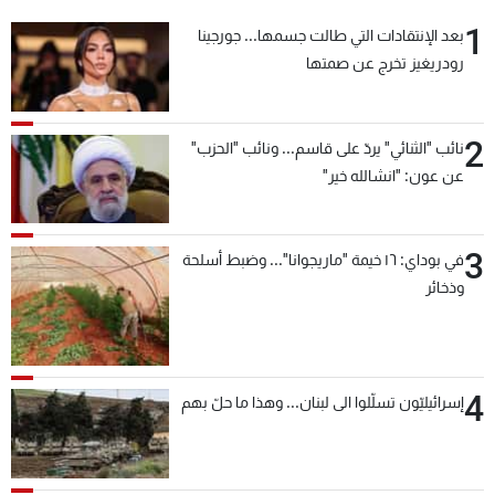
1
بعد الإنتقادات التي طالت جسمها... جورجينا
رودريغيز تخرج عن صمتها
2
نائب "الثنائي" يردّ على قاسم... ونائب "الحزب"
عن عون: "انشالله خير"
3
في بوداي: ١٦ خيمة "ماريجوانا"... وضبط أسلحة
وذخائر
4
إسرائيليّون تسلّلوا الى لبنان... وهذا ما حلّ بهم