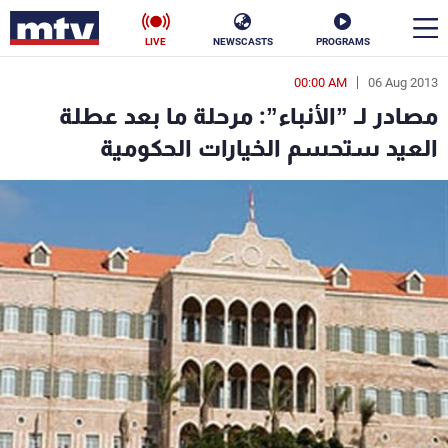
LIVE
NEWSCASTS
PROGRAMS
00:00 AM
06 Aug 2013
en
مصادر لـ ”الأنباء”: مرحلة ما بعد عطلة
الأخبار
العيد ستحسم الخيارات الحكومية
سياسة
ناس
إقتصاد
فن
منوعات
رياضة
كأس العالم
البرامج
جدول البرامج