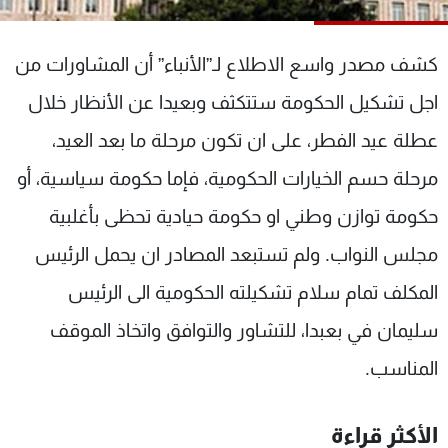
شاهد البرامج
الترددات
كشف مصدر واسع الاطلاع لـ”الأنباء” أن المشاورات من
اجل تشكيل الحكومة ستتكثف وبعيدا عن الأنظار خلال
عن MTV
وظائف
الإنـتـاج
تواصل معنا
عطلة عيد الفطر، على ان تكون مرحلة ما بعد العيد،
لاعلاناتكم
شروط الإسـتخدام
مرحلة حسم الخيارات الحكومية، فإما حكومة سياسية، أو
سياسة الخصوصية
حكومة توازن وطني او حكومة حيادية تحظى بأغلبية
مجلس النواب. ولم تستبعد المصادر ان يحمل الرئيس
المكلف تمام سلام تشكيلته الحكومية الى الرئيس
سليمان في بعبدا، للتشاور والتوافق واتخاذ الموقف
المناسب.
الأكثر قراءة