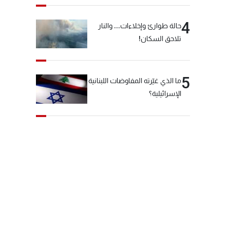
4
حالة طوارئ وإخلاءات... والنار
تلاحق السكان!
5
ما الذي غيّرته المفاوضات اللبنانية
الإسرائيلية؟