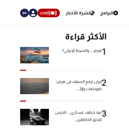
البرامج
نشرة الأخبار
LIVE
en
الأكثر قراءة
1
هرمز... والشرط الإيراني!
2
إيران ترفع السقف في هرمز:
تعويضات وإلّا...
3
بعد خطف عسكري... الجيش
يُلاحق الخاطفين