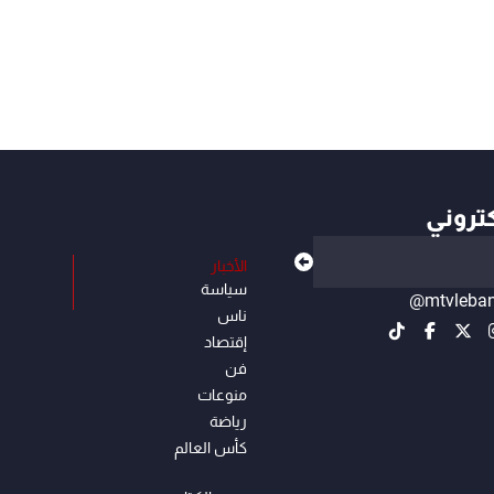
كتروني
الأخبار
سياسة
@mtvleba
ناس
إقتصاد
فن
منوعات
رياضة
كأس العالم