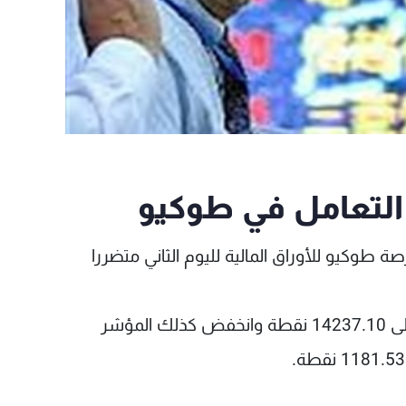
 التعامل في طوكيو
 طوكيو للأوراق المالية لليوم الثاني متضررا
ونزل المؤشر نيكي أوائل التعامل 0.15 في المئة الى 14237.10 نقطة وانخفض كذلك المؤشر