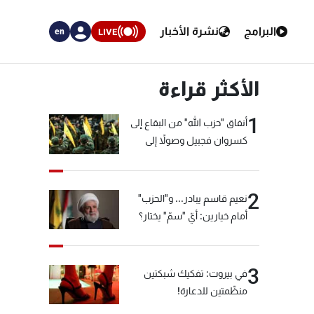
البرامج
نشرة الأخبار
LIVE
en
الأكثر قراءة
1
أنفاق "حزب الله" من البقاع إلى
كسروان فجبيل وصولاً إلى
المختارة... التفاصيل في نشرة
الأخبار بعد قليل
2
نعيم قاسم يبادر... و"الحزب"
أمام خيارين: أيّ "سمّ" يختار؟
3
في بيروت: تفكيك شبكتين
منظّمتين للدعارة!