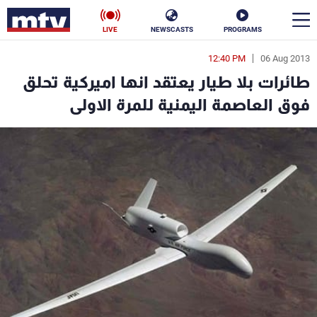
LIVE
NEWSCASTS
PROGRAMS
12:40 PM
06 Aug 2013
en
طائرات بلا طيار يعتقد انها اميركية تحلق
الأخبار
فوق العاصمة اليمنية للمرة الاولى
سياسة
ناس
إقتصاد
فن
منوعات
رياضة
كأس العالم
البرامج
جدول البرامج