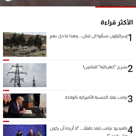
شاهد البرامج
الترددات
الأكثر قراءة
1
عن MTV
وظائف
إسرائيليّون تسلّلوا الى لبنان... وهذا ما حلّ بهم
الإنـتـاج
تواصل معنا
لاعلاناتكم
شروط الإسـتخدام
سياسة الخصوصية
2
بشرى "كهربائية" للبنانيين!
3
ترامب يقيّد الجنسية الأميركية بالولادة
4
بالفيديو: ترامب يُنقذ طفلاً... "لا أريده أن يكون
مثل بايدن"!