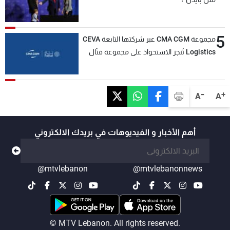
5
مجموعة CMA CGM عبر شركتها التابعة CEVA
Logistics تُنجز الاستحواذ على مجموعة فتّال
-
+
A
A
أهم الأخبار و الفيديوهات في بريدك الالكتروني
@mtvlebanon
@mtvlebanonnews
© MTV Lebanon. All rights reserved.