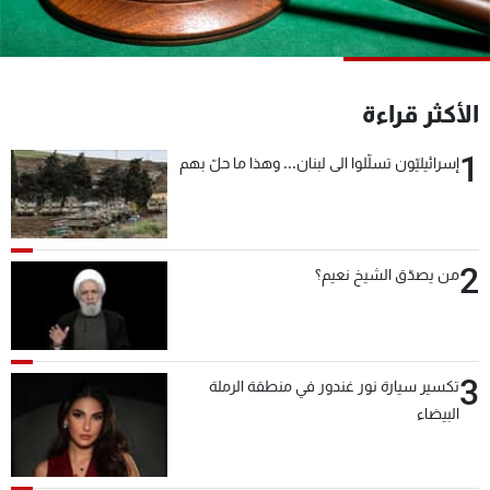
شاهد البرامج
الترددات
الأكثر قراءة
عن MTV
وظائف
الإنـتـاج
تواصل معنا
1
إسرائيليّون تسلّلوا الى لبنان... وهذا ما حلّ بهم
لاعلاناتكم
شروط الإسـتخدام
سياسة الخصوصية
2
من يصدّق الشيخ نعيم؟
3
تكسير سيارة نور غندور في منطقة الرملة
البيضاء