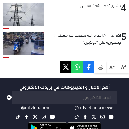
4
بشرى "كهربائية" للبنانيين!
5
أكثر من ٨٠٠ ألف دراجة نصفها غير مسجّل:
جمهورية على "دولابَين"!
-
+
A
A
أهم الأخبار و الفيديوهات في بريدك الالكتروني
@mtvlebanon
@mtvlebanonnews