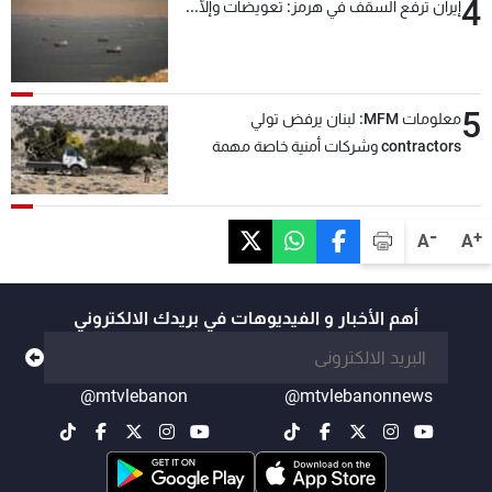
4
إيران ترفع السقف في هرمز: تعويضات وإلّا...
5
معلومات MFM: لبنان يرفض تولي
contractors وشركات أمنية خاصة مهمة
التحقق من نزع سلاح "حزب الله"
-
+
A
A
أهم الأخبار و الفيديوهات في بريدك الالكتروني
@mtvlebanon
@mtvlebanonnews