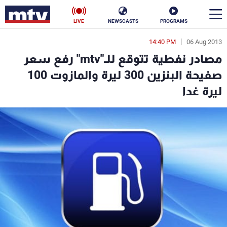
LIVE
NEWSCASTS
PROGRAMS
14:40 PM
06 Aug 2013
en
مصادر نفطية تتوقع للـ"mtv" رفع سعر
الأخبار
صفيحة البنزين 300 ليرة والمازوت 100
ليرة غدا
سياسة
ناس
إقتصاد
فن
منوعات
رياضة
كأس العالم
البرامج
جدول البرامج