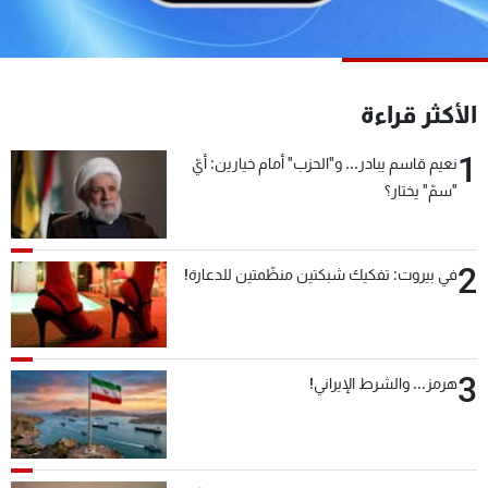
شاهد البرامج
الترددات
الأكثر قراءة
عن MTV
وظائف
الإنـتـاج
تواصل معنا
1
نعيم قاسم يبادر... و"الحزب" أمام خيارين: أيّ
لاعلاناتكم
شروط الإسـتخدام
"سمّ" يختار؟
سياسة الخصوصية
2
في بيروت: تفكيك شبكتين منظّمتين للدعارة!
3
هرمز... والشرط الإيراني!