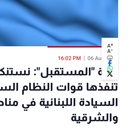
+
A
-
A
16:02 PM
06 Aug 2013
كتلة "المستقبل": نستنكر 
تنفذها قوات النظام السو
السيادة اللبنانية في منا
والشرقية