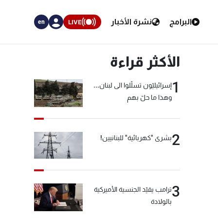
البرامج
نشرة الأخبار
LIVE
en
الأكثر قراءة
1
إسرائيليّون تسلّلوا الى لبنان...
وهذا ما حلّ بهم
2
بشرى "كهربائية" للبنانيين!
3
ترامب يقيّد الجنسية الأميركية
بالولادة