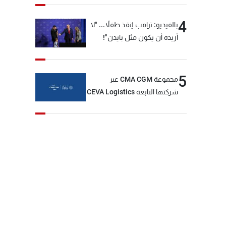
4
بالفيديو: ترامب يُنقذ طفلاً... "لا
أريده أن يكون مثل بايدن"!
5
مجموعة CMA CGM عبر
شركتها التابعة CEVA Logistics
تُنجز الاستحواذ على مجموعة
فتّال