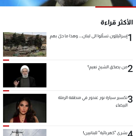
شاهد البرامج
الترددات
الأكثر قراءة
1
عن MTV
وظائف
إسرائيليّون تسلّلوا الى لبنان... وهذا ما حلّ بهم
الإنـتـاج
تواصل معنا
لاعلاناتكم
شروط الإسـتخدام
سياسة الخصوصية
2
من يصدّق الشيخ نعيم؟
3
تكسير سيارة نور غندور في منطقة الرملة
البيضاء
4
بشرى "كهربائية" للبنانيين!