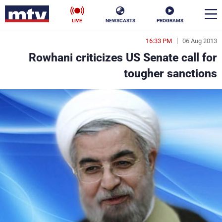
LIVE
NEWSCASTS
PROGRAMS
16:33 PM
06 Aug 2013
en
Rowhani criticizes US Senate call for
الأخبار
tougher sanctions
سياسة
ناس
إقتصاد
فن
منوعات
رياضة
كأس العالم
البرامج
جدول البرامج