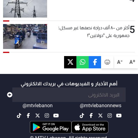
5
أكثر من ٨٠٠ ألف دراجة نصفها غير مسجّل:
جمهورية على "دولابَين"!
-
+
A
A
أهم الأخبار و الفيديوهات في بريدك الالكتروني
@mtvlebanon
@mtvlebanonnews