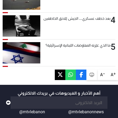
4
بعد خطف عسكري... الجيش يُلاحق الخاطفين
5
ما الذي غيّرته المفاوضات اللبنانية الإسرائيلية؟
-
+
A
A
أهم الأخبار و الفيديوهات في بريدك الالكتروني
@mtvlebanon
@mtvlebanonnews