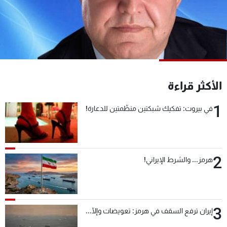
شاهد البرامج
الترددات
عن MTV
وظائف
الإنـتـاج
تواصل معنا
لاعلاناتكم
شروط الإسـتخدام
الأكثر قراءة
سياسة الخصوصية
1
في بيروت: تفكيك شبكتين منظّمتين للدعارة!
2
هرمز... والشرط الإيراني!
3
إيران ترفع السقف في هرمز: تعويضات وإلّا...