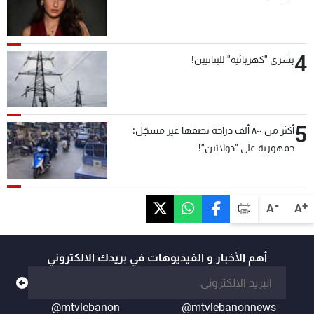
4
بشرى "كهربائية" للبنانيين!
5
أكثر من ٨٠٠ ألف دراجة نصفها غير مسجّل:
جمهورية على "دولابَين"!
-
+
A
A
أهم الأخبار و الفيديوهات في بريدك الالكتروني
@mtvlebanon
@mtvlebanonnews