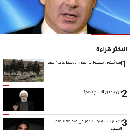
شاهد البرامج
الترددات
عن MTV
وظائف
الإنـتـاج
تواصل معنا
لاعلاناتكم
شروط الإسـتخدام
الأكثر قراءة
سياسة الخصوصية
1
إسرائيليّون تسلّلوا الى لبنان... وهذا ما حلّ بهم
2
من يصدّق الشيخ نعيم؟
3
تكسير سيارة نور غندور في منطقة الرملة
البيضاء