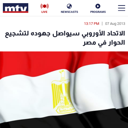
LIVE
NEWSCASTS
PROGRAMS
13:17 PM
07 Aug 2013
en
الاتحاد الأوروبي سيواصل جهوده لتشجيع
الأخبار
الحوار في مصر
سياسة
ناس
إقتصاد
فن
منوعات
رياضة
كأس العالم
البرامج
جدول البرامج