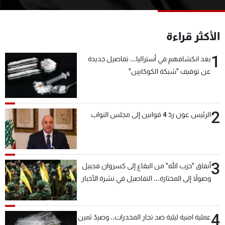
شاهد البرامج
الترددات
الأكثر قراءة
1
عن MTV
وظائف
بعد انكشافهم في أستراليا... تفاصيل جديدة
الإنـتـاج
تواصل معنا
عن توقيف "شبكة الكوكايين"
لاعلاناتكم
شروط الإسـتخدام
سياسة الخصوصية
2
الرئيس عون ردّ 4 قوانين إلى مجلس النواب
3
أنفاق "حزب الله" من البقاع إلى كسروان فجبيل
وصولاً إلى المختارة... التفاصيل في نشرة الأخبار
بعد قليل
4
عملية امنية ليلية ضد تجار المخدرات.. وصيدٌ ثمين