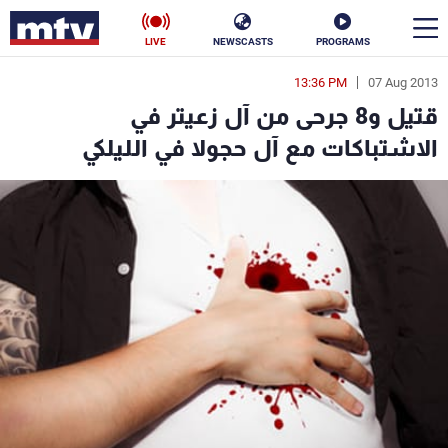
LIVE
NEWSCASTS
PROGRAMS
13:36 PM
07 Aug 2013
en
قتيل و8 جرحى من آل زعيتر في
الأخبار
الاشتباكات مع آل حجولا في الليلكي
سياسة
ناس
إقتصاد
فن
منوعات
رياضة
كأس العالم
البرامج
جدول البرامج