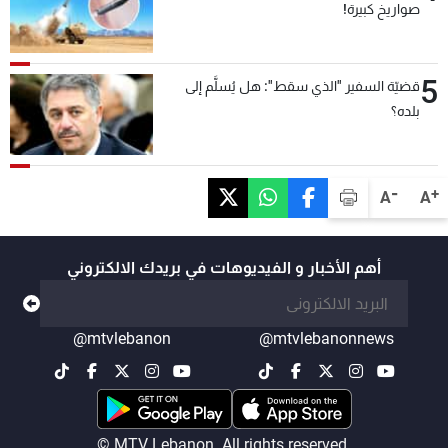
صواريخ كبيرة!
5
قضيّة السفير "الذي سقط": هل يُسلَّم إلى
بلده؟
-
+
A
A
أهم الأخبار و الفيديوهات في بريدك الالكتروني
@mtvlebanon
@mtvlebanonnews
© MTV Lebanon. All rights reserved.