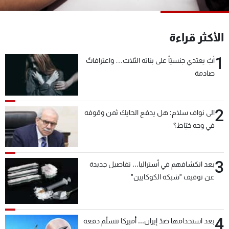
شاهد البرامج
الترددات
الأكثر قراءة
1
عن MTV
وظائف
أبٌ يعتدي جنسيّاً على بناته الثلاث… واعترافاتٌ
الإنـتـاج
تواصل معنا
صادمة
لاعلاناتكم
شروط الإسـتخدام
سياسة الخصوصية
2
الى نواف سلام: هل يدفع الحايك ثمن وقوفه
في وجه خيّاط؟
3
بعد انكشافهم في أستراليا... تفاصيل جديدة
عن توقيف "شبكة الكوكايين"
4
بعد استخدامها ضدّ إيران... أميركا تتسلّم دفعة