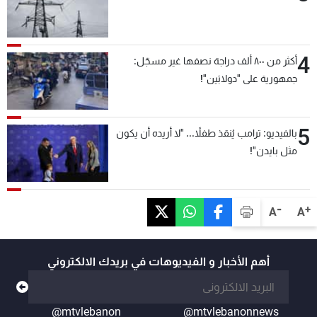
4
أكثر من ٨٠٠ ألف دراجة نصفها غير مسجّل:
جمهورية على "دولابَين"!
5
بالفيديو: ترامب يُنقذ طفلاً... "لا أريده أن يكون
مثل بايدن"!
-
+
A
A
أهم الأخبار و الفيديوهات في بريدك الالكتروني
@mtvlebanon
@mtvlebanonnews