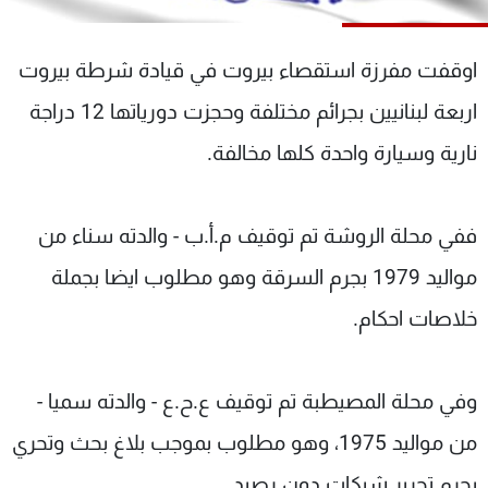
شاهد البرامج
الترددات
اوقفت مفرزة استقصاء بيروت في قيادة شرطة بيروت
اربعة لبنانيين بجرائم مختلفة وحجزت دورياتها 12 دراجة
عن MTV
وظائف
الإنـتـاج
تواصل معنا
نارية وسيارة واحدة كلها مخالفة.
لاعلاناتكم
شروط الإسـتخدام
سياسة الخصوصية
ففي محلة الروشة تم توقيف م.أ.ب - والدته سناء من
مواليد 1979 بجرم السرقة وهو مطلوب ايضا بجملة
خلاصات احكام.
وفي محلة المصيطبة تم توقيف ع.ح.ع - والدته سميا -
من مواليد 1975، وهو مطلوب بموجب بلاغ بحث وتحري
بجرم تحرير شيكات دون رصيد.