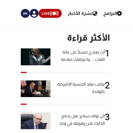
البرامج
نشرة الأخبار
LIVE
en
الأكثر قراءة
1
أبٌ يعتدي جنسيّاً على بناته
الثلاث… واعترافاتٌ صادمة
2
ترامب يقيّد الجنسية الأميركية
بالولادة
3
الى نواف سلام: هل يدفع
الحايك ثمن وقوفه في وجه
خيّاط؟