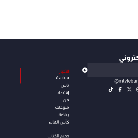
كتروني
الأخبار
سياسة
@mtvleba
ناس
إقتصاد
فن
منوعات
رياضة
كأس العالم
جميع الكـتاب