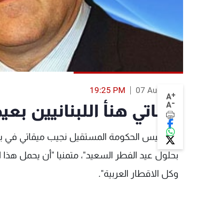
19:25 PM
07 Aug 2013
+
A
-
A
ميقاتي هنأ اللبنانيين بعي
هنأ رئيس الحكومة المستقيل نجيب ميقاتي في بيا
بحلول عيد الفطر السعيد"، متمنيا "أن يحمل هذا الع
وكل الاقطار العربية".