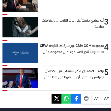
3
أبٌ يعتدي جنسيّاً على بناته الثلاث… واعترافاتٌ
صادمة
4
مجموعة CMA CGM عبر شركتها التابعة CEVA
Logistics تُنجز الاستحواذ على مجموعة فتّال
5
ترامب: أعتقد أن الأمر سينتهي قريبًا جدًا لأن
الإيرانيين لا يمكن أن يستمروا على هذا الحال
-
+
A
A