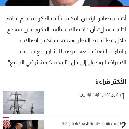
شاهد البرامج
الترددات
أكدت مصادر الرئيس المكلف تأليف الحكومة تمام سلام
لـ”المستقبل”، أن “الإتصالات لتأليف الحكومة لن تنقطع
عن MTV
وظائف
الإنـتـاج
تواصل معنا
خلال عطلة عيد الفطر وبعده، وستكون اتصالات
لاعلاناتكم
شروط الإسـتخدام
ولقاءات التهنئة بالعيد فرصة للتشاور مع مختلف
سياسة الخصوصية
الأطراف للوصول إلى حل لتأليف حكومة ترضي الجميع”.
الأكثر قراءة
1
بشرى "كهربائية" للبنانيين!
2
ترامب يقيّد الجنسية الأميركية بالولادة