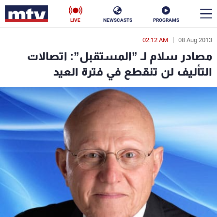
LIVE
NEWSCASTS
PROGRAMS
02:12 AM
08 Aug 2013
en
مصادر سلام لـ ”المستقبل”: اتصالات
الأخبار
التأليف لن تنقطع في فترة العيد
سياسة
ناس
إقتصاد
فن
منوعات
رياضة
كأس العالم
البرامج
جدول البرامج