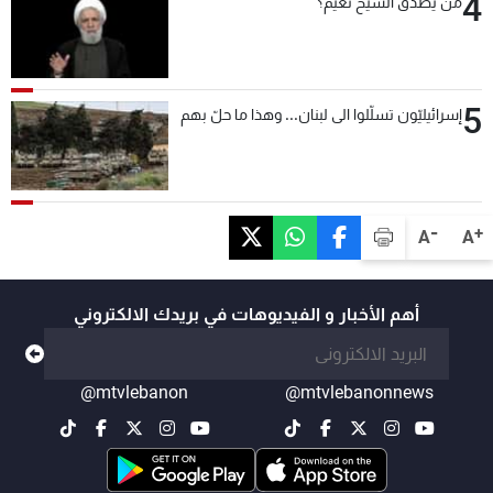
4
من يصدّق الشيخ نعيم؟
5
إسرائيليّون تسلّلوا الى لبنان... وهذا ما حلّ بهم
-
+
A
A
أهم الأخبار و الفيديوهات في بريدك الالكتروني
@mtvlebanon
@mtvlebanonnews