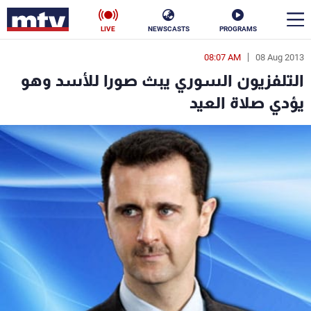
LIVE
NEWSCASTS
PROGRAMS
08:07 AM
08 Aug 2013
en
التلفزيون السوري يبث صورا للأسد وهو
الأخبار
يؤدي صلاة العيد
سياسة
ناس
إقتصاد
فن
منوعات
رياضة
كأس العالم
البرامج
جدول البرامج