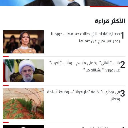
شاهد البرامج
الترددات
الأكثر قراءة
1
عن MTV
وظائف
بعد الإنتقادات التي طالت جسمها... جورجينا
الإنـتـاج
تواصل معنا
رودريغيز تخرج عن صمتها
لاعلاناتكم
شروط الإسـتخدام
سياسة الخصوصية
2
نائب "الثنائي" يردّ على قاسم... ونائب "الحزب"
عن عون: "انشالله خير"
3
في بوداي: ١٦ خيمة "ماريجوانا"... وضبط أسلحة
وذخائر