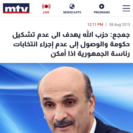
LIVE
NEWSCASTS
PROGRAMS
12:11 PM
08 Aug 2013
en
جعجع: حزب الله يهدف الى عدم تشكيل
الأخبار
حكومة والوصول إلى عدم إجراء انتخابات
رئاسة الجمهورية اذا أمكن
سياسة
ناس
إقتصاد
فن
منوعات
رياضة
كأس العالم
البرامج
جدول البرامج