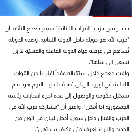
شاهد البرامج
الترددات
جدّد رئيس حزب "القوات اللبنانية" سمير جعجع التأكيد أن
عن MTV
وظائف
"حزب الله هو دويلة داخل الدولة اللبنانية، وهذه الدويلة
الإنـتـاج
تواصل معنا
لاعلاناتكم
شروط الإسـتخدام
تُساهم في عرقلة قيام الدولة الفاعلة والفعليّة لا بل
سياسة الخصوصية
تسعى الى شلّها".
ولفت جعجع خلال استقباله وفداً اغترابياً من القوات
اللبنانية في أوروبا الى أن "هدف الحزب اليوم هو عدم
تشكيل حكومة والوصول إلى عدم إجراء انتخابات رئاسة
الجمهورية اذا أمكن". واعتبر أن "مشاركة حزب الله في
الحرب والقتال داخل سوريا أدخل لبنان في آتون من
الحديد والنار لا نعرف متى وكيف سينتهي".