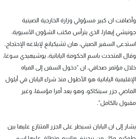
وأضافت ان كبير مسؤولي وزارة الخارجية الصينية
جونيشي إيهارا، الذي يترأس مكتب الشؤون الآسيوية،
استدعى السفير الصيني، هان تشيكيانغ لإبلاغه الإحتجاج.
وقال المتحدث باسم الحكومة اليابانية، يوشيهيدي سوغا،
خلال مؤتمر صحافي، ان "دخول السفن إلى المياه
الإقليمية اليابانية هو الأطول منذ شراء اليابان في أيلول
الماضي جزر سينكاكو، وهو يعد أمرا مؤسفا، وغير
مقبول بالكامل".
يشار إلى ان اليابان تسيطر على الجزر المتنازع عليها بين
طوكيو، وكل من بيجينغ، وتايبيه، وتطلق عليها اسم