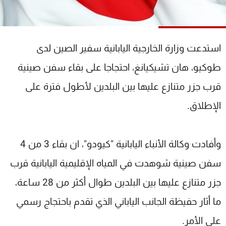
شاهد البرامج
الترددات
استدعت وزارة الخارجية اليابانية سفير الصين لدى
عن MTV
وظائف
طوكيو، هان تشيكيانغ، احتجاجا على بقاء سفن صينية
الإنـتـاج
تواصل معنا
لاعلاناتكم
شروط الإسـتخدام
قرب جزر متنازع عليها بين البلدين لأطول فترة على
سياسة الخصوصية
الإطلاق.
وأفادت وكالة الأنباء اليابانية "كيودو"، ان بقاء 3 من 4
سفن صينية شوهدت في المياه الإقليمية اليابانية قرب
جزر متنازع عليها بين البلدين طوال أكثر من 28 ساعة،
ما أثار حفيظة الجانب الياباني الذي تقدم باحتجاج رسمي
على الأمر.