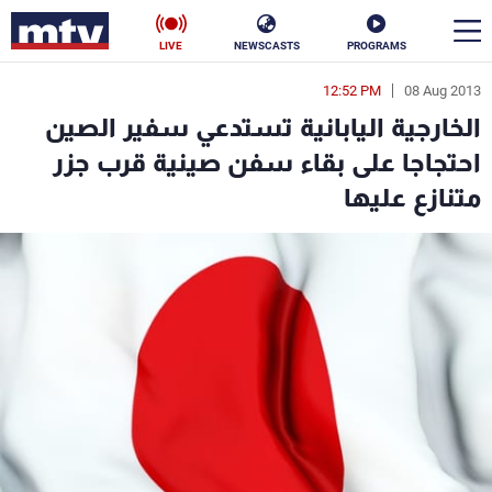
LIVE
NEWSCASTS
PROGRAMS
12:52 PM
08 Aug 2013
en
الخارجية اليابانية تستدعي سفير الصين
الأخبار
احتجاجا على بقاء سفن صينية قرب جزر
متنازع عليها
سياسة
ناس
إقتصاد
فن
منوعات
رياضة
كأس العالم
البرامج
جدول البرامج