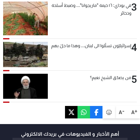
3
في بوداي: ١٦ خيمة "ماريجوانا"... وضبط أسلحة
وذخائر
4
إسرائيليّون تسلّلوا الى لبنان... وهذا ما حلّ بهم
5
من يصدّق الشيخ نعيم؟
-
+
A
A
أهم الأخبار و الفيديوهات في بريدك الالكتروني