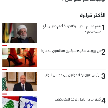
الأكثر قراءة
1
نعيم قاسم يبادر... و"الحزب" أمام خيارين: أيّ
"سمّ" يختار؟
2
في بيروت: تفكيك شبكتين منظّمتين للدعارة!
3
الرئيس عون ردّ 4 قوانين إلى مجلس النواب
4
أخطر ما دار داخل غرفة المفاوضات