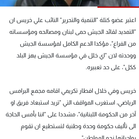
شاهد البرامج
الترددات
اعتبر عضو كتلة "التنمية والتحرير" النائب علي خريس ان
"التمديد لقائد الجيش حمى لبنان ومصالحه ومؤسساته
عن MTV
وظائف
الإنـتـاج
تواصل معنا
من الفراغ"، مؤكدا الدعم الكامل لمؤسسة الجيش
لاعلاناتكم
شروط الإسـتخدام
ووحدته لان "اي خلل في مؤسسة الجيش يهز البلد
سياسة الخصوصية
ككل"، على حد تعبيره.
خريس وفي خلال افطار تكريمي اقامه مجمع البرامس
الرياضي، استغرب المواقف التي "تريد استبعاد فريق او
آخر من الحكومة اللبنانية"، مشددا على "اننا بأمس الحاجة
الى تأليف حكومة وحدة وطنية لتستطيع ان تقوم
بواجباتها نحو المواطن".