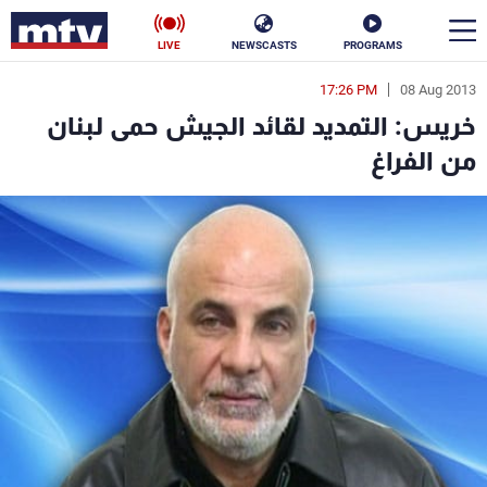
LIVE
NEWSCASTS
PROGRAMS
17:26 PM
08 Aug 2013
en
خريس: التمديد لقائد الجيش حمى لبنان
الأخبار
من الفراغ
سياسة
ناس
إقتصاد
فن
منوعات
رياضة
كأس العالم
البرامج
جدول البرامج