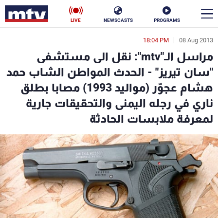
LIVE
NEWSCASTS
PROGRAMS
18:04 PM
08 Aug 2013
en
مراسل الـ"mtv": نقل الى مستشفى
الأخبار
"سان تيريز" - الحدث المواطن الشاب حمد
هشام عجوّر (مواليد 1993) مصابا بطلق
سياسة
ناس
ناري في رجله اليمنى والتحقيقات جارية
إقتصاد
فن
لمعرفة ملابسات الحادثة
منوعات
رياضة
كأس العالم
البرامج
جدول البرامج