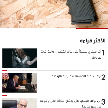
شاهد البرامج
الترددات
عن MTV
وظائف
الإنـتـاج
تواصل معنا
لاعلاناتكم
شروط الإسـتخدام
الأكثر قراءة
سياسة الخصوصية
1
أبٌ يعتدي جنسيّاً على بناته الثلاث… واعترافاتٌ
صادمة
2
ترامب يقيّد الجنسية الأميركية بالولادة
3
الى نواف سلام: هل يدفع الحايك ثمن وقوفه
في وجه خيّاط؟