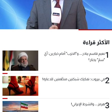
شاهد البرامج
الترددات
عن MTV
وظائف
الإنـتـاج
تواصل معنا
لاعلاناتكم
شروط الإسـتخدام
الأكثر قراءة
سياسة الخصوصية
1
نعيم قاسم يبادر... و"الحزب" أمام خيارين: أيّ
"سمّ" يختار؟
2
في بيروت: تفكيك شبكتين منظّمتين للدعارة!
3
هرمز... والشرط الإيراني!