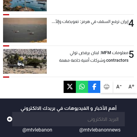
4
إيران ترفع السقف في هرمز: تعويضات وإلّا...
5
معلومات MFM: لبنان يرفض تولي
contractors وشركات أمنية خاصة مهمة
التحقق من نزع سلاح "حزب الله"
-
+
A
A
أهم الأخبار و الفيديوهات في بريدك الالكتروني
@mtvlebanon
@mtvlebanonnews