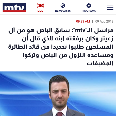
LIVE
NEWSCASTS
PROGRAMS
09:33 AM
09 Aug 2013
en
مراسل الـ"mtv": سائق الباص هو من آل
الأخبار
زعيتر وكان برفقته ابنه الذي قال أن
المسلحين طلبوا تحديدا من قائد الطائرة
سياسة
ناس
ومساعده النزول من الباص وتركوا
إقتصاد
فن
المضيفات
منوعات
رياضة
كأس العالم
البرامج
جدول البرامج