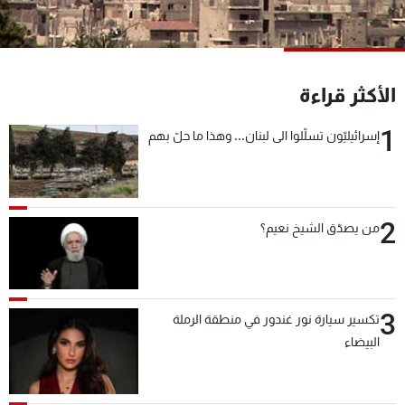
شاهد البرامج
الترددات
الأكثر قراءة
عن MTV
وظائف
الإنـتـاج
تواصل معنا
1
إسرائيليّون تسلّلوا الى لبنان... وهذا ما حلّ بهم
لاعلاناتكم
شروط الإسـتخدام
سياسة الخصوصية
2
من يصدّق الشيخ نعيم؟
3
تكسير سيارة نور غندور في منطقة الرملة
البيضاء