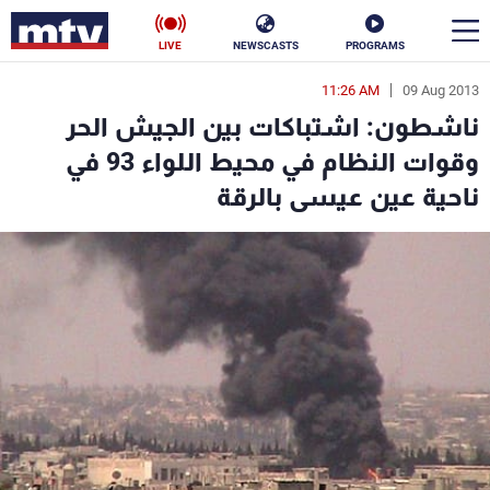
LIVE
NEWSCASTS
PROGRAMS
11:26 AM
09 Aug 2013
en
ناشطون: اشتباكات بين الجيش الحر
الأخبار
وقوات النظام في محيط اللواء 93 في
ناحية عين عيسى بالرقة
سياسة
ناس
إقتصاد
فن
منوعات
رياضة
كأس العالم
البرامج
جدول البرامج