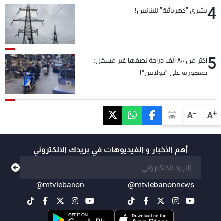
4
بشرى "كهربائية" للبنانيين!
5
أكثر من ٨٠٠ ألف دراجة نصفها غير مسجّل:
جمهورية على "دولابَين"!
-
+
A
A
أهم الأخبار و الفيديوهات في بريدك الالكتروني
@mtvlebanon
@mtvlebanonnews