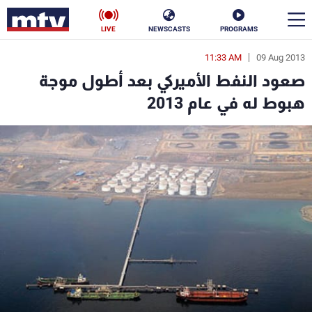
LIVE
NEWSCASTS
PROGRAMS
11:33 AM
09 Aug 2013
en
صعود النفط الأميركي بعد أطول موجة
الأخبار
هبوط له في عام 2013
سياسة
ناس
إقتصاد
فن
منوعات
رياضة
كأس العالم
البرامج
جدول البرامج