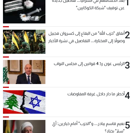
1
بعد انكشافهم في أستراليا... تفاصيل جديدة
عن توقيف "شبكة الكوكايين"
2
أنفاق "حزب الله" من البقاع إلى كسروان فجبيل
وصولاً إلى المختارة... التفاصيل في نشرة الأخبار
بعد قليل
3
الرئيس عون ردّ 4 قوانين إلى مجلس النواب
4
أخطر ما دار داخل غرفة المفاوضات
5
نعيم قاسم يبادر... و"الحزب" أمام خيارين: أيّ
"سمّ" يختار؟