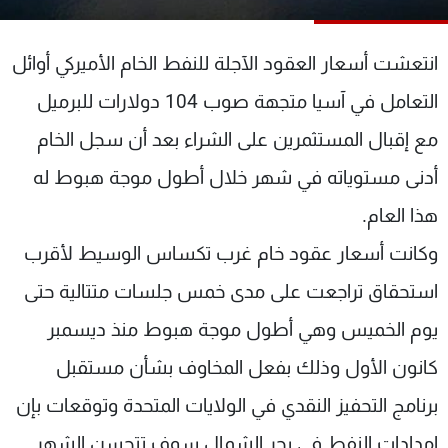
شاهد البرامج
الترددات
انتعشت أسعار العقود الآجلة للنفط الخام الأميركي أوائل
التعامل في آسيا متجهة صوب 104 دولارات للبرميل
عن MTV
وظائف
الإنـتـاج
تواصل معنا
مع إقبال المستثمرين على الشراء بعد أن سجل الخام
لاعلاناتكم
شروط الإسـتخدام
أدنى مستوياته في شهر خلال أطول موجة هبوط له
سياسة الخصوصية
هذا العام.
وكانت أسعار عقود خام غرب تكساس الوسيط لأقرب
استحقاق تراجعت على مدى خمس جلسات متتالية حتى
يوم الخميس وهي أطول موجة هبوط منذ ديسمبر
كانون الأول وذلك بفعل المخاوف بشأن مستقبل
برنامج التحفيز النقدي في الولايات المتحدة وتوقعات بإن
امدادات النفط في بحر الشمال سوف تتحسن الشهر