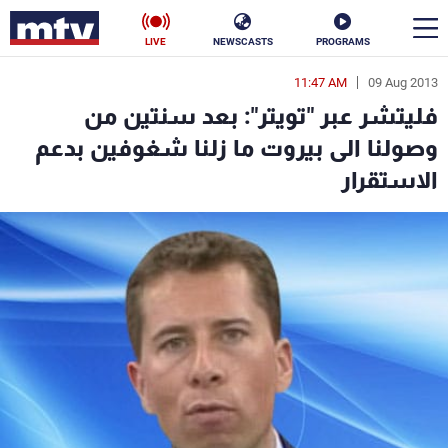
LIVE
NEWSCASTS
PROGRAMS
11:47 AM
09 Aug 2013
en
فليتشر عبر "تويتر": بعد سنتين من
الأخبار
وصولنا الى بيروت ما زلنا شغوفين بدعم
الاستقرار
سياسة
ناس
إقتصاد
فن
منوعات
رياضة
كأس العالم
البرامج
جدول البرامج