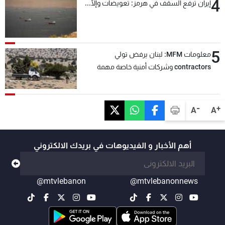
4
إيران ترفع السقف في هرمز: تعويضات وإلّا...
5
معلومات MFM: لبنان يرفض تولي
contractors وشركات أمنية خاصة مهمة
التحقق من نزع سلاح "حزب الله"
-
+
A
A
أهم الأخبار و الفيديوهات في بريدك الالكتروني
@mtvlebanon
@mtvlebanonnews