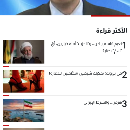
شاهد البرامج
الترددات
الأكثر قراءة
عن MTV
وظائف
الإنـتـاج
تواصل معنا
1
نعيم قاسم يبادر... و"الحزب" أمام خيارين: أيّ
لاعلاناتكم
شروط الإسـتخدام
"سمّ" يختار؟
سياسة الخصوصية
2
في بيروت: تفكيك شبكتين منظّمتين للدعارة!
3
هرمز... والشرط الإيراني!