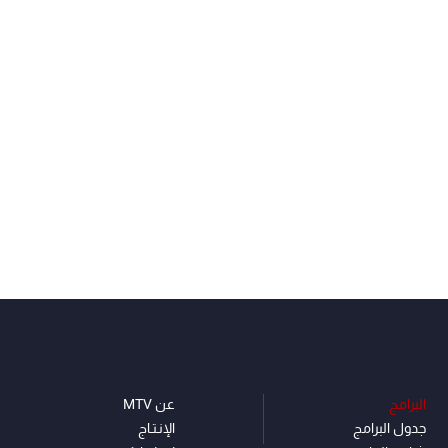
البرامج
عن MTV
جدول البرامج
الإنـتـاج