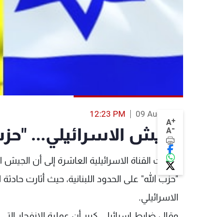
12:23 PM
09 Aug 2013
+
A
-
الجيش الاسرائيلي... "حز
A
أشارت القناة الاسرائيلية العاشرة إلى أن الجي
"حزب الله" على الحدود اللبنانية، حيث أثارت حادثة
الاسرائيلي.
وقال ضابط إسرائيلي كبير أن عملية الانفجار ا