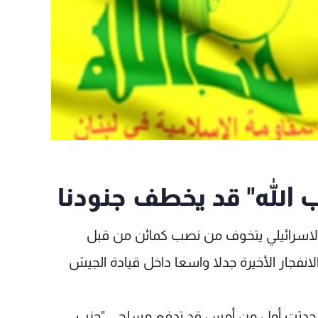
ب الله" قد يخطف جنودنا
ش الاسرائيلي يتخوف من نصب كمائن من قبل
 الانفجار الأخيرة جدلا واسعا داخل قيادة الجيش
لتي حدثت أول من أمس قد تدفع مسلحي "حزب