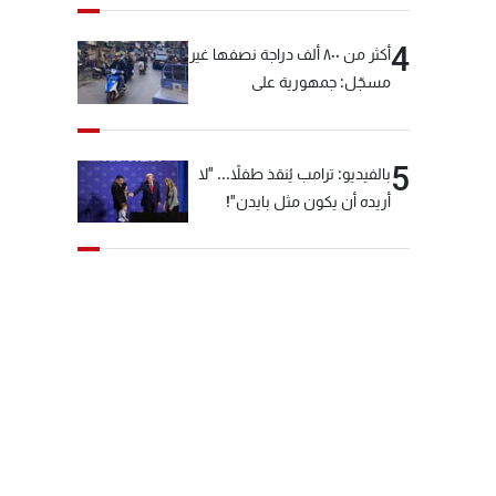
4
أكثر من ٨٠٠ ألف دراجة نصفها غير
مسجّل: جمهورية على
"دولابَين"!
5
بالفيديو: ترامب يُنقذ طفلاً... "لا
أريده أن يكون مثل بايدن"!