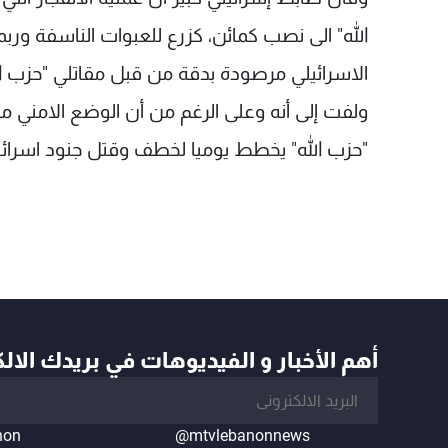
الله" الى نصب كمائن، كزرع للعبوات الناسفة ورب
الاسرائيلي مرصودة بدقة من قبل مقاتلي "حزب ال
"حزب الله" يخطط يوميا لخطف وقتل جنود اسرائيل
أهم الأخبار و الفيديوهات في بريدك الال
non
@mtvlebanonnews