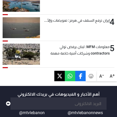
4
إيران ترفع السقف في هرمز: تعويضات وإلّا...
5
معلومات MFM: لبنان يرفض تولي
contractors وشركات أمنية خاصة مهمة
التحقق من نزع سلاح "حزب الله"
-
+
A
A
أهم الأخبار و الفيديوهات في بريدك الالكتروني
@mtvlebanon
@mtvlebanonnews