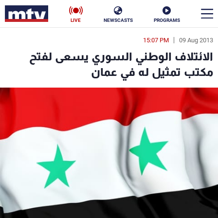
LIVE
NEWSCASTS
PROGRAMS
15:07 PM
09 Aug 2013
en
الائتلاف الوطني السوري يسعى لفتح
الأخبار
مكتب تمثيل له في عمان
سياسة
ناس
إقتصاد
فن
منوعات
رياضة
كأس العالم
البرامج
جدول البرامج