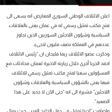
شاهد البرامج
الترددات
اعلن الائتلاف الوطني السوري المعارض انه يسعى الى
فتح مكتب تمثيل رسمي له في عمان يعنى بالعلاقات
عن MTV
وظائف
الإنـتـاج
تواصل معنا
السياسية وشؤون اللاجئين السوريين الذين تجاوز
لاعلاناتكم
شروط الإسـتخدام
عددهم في المملكة نصف مليون لاجىء.
سياسة الخصوصية
وذكرت عضو الائتلاف ريما فليحان ان "رئيس الائتلاف
احمد الجربا أجرى خلال زيارته الاخيرة لعمان محادثات مع
المسؤولين سعيا لفتح مكتب تمثيل رسمي للائتلاف
فيها يعنى بالشؤون السياسية والعلاقات وشؤون
اللاجئين" مشيرة الى انه "حتى الآن لا جديد على هذا
الصعيد".
واضافت "لدينا تمثيل في دول الخليج العربي حيث يمثل