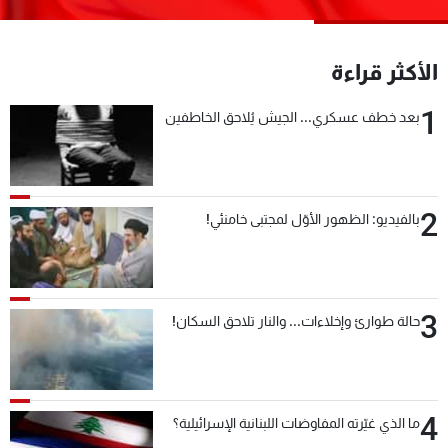
شاهد البرامج
الترددات
الأكثر قراءة
1
عن MTV
وظائف
بعد خطف عسكري... الجيش يُلاحق الخاطفين
الإنـتـاج
تواصل معنا
لاعلاناتكم
شروط الإسـتخدام
سياسة الخصوصية
2
بالفيديو: الظهور الأوّل لمجتبى خامنئي!
3
حالة طوارئ وإخلاءات... والنار تلاحق السكان!
4
ما الذي غيّرته المفاوضات اللبنانية الإسرائيلية؟