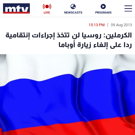
LIVE
NEWSCASTS
PROGRAMS
15:13 PM
09 Aug 2013
en
الكرملين: روسيا لن تتخذ إجراءات إنتقامية
الأخبار
ردا على إلغاء زيارة أوباما
سياسة
ناس
إقتصاد
فن
منوعات
رياضة
كأس العالم
البرامج
جدول البرامج