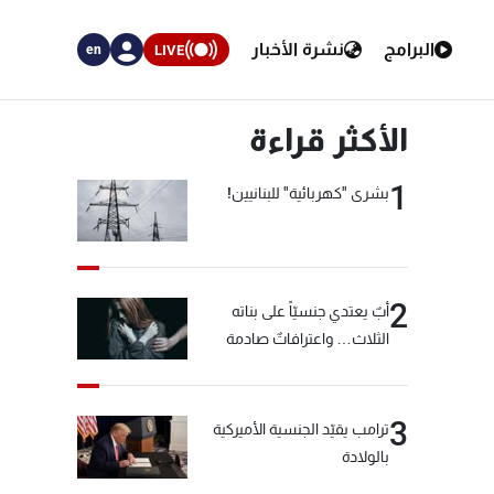
البرامج
نشرة الأخبار
LIVE
en
الأكثر قراءة
1
بشرى "كهربائية" للبنانيين!
2
أبٌ يعتدي جنسيّاً على بناته
الثلاث… واعترافاتٌ صادمة
3
ترامب يقيّد الجنسية الأميركية
بالولادة