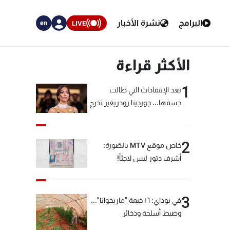
البرامج
نشرة الأخبار
LIVE
en
الأكثر قراءة
1
بعد الإنتقادات التي طالت
جسمها... جورجينا رودريغيز تخرج
عن صمتها
2
خاص موقع MTV بالصّورة:
أشرف دبّور ليس لاجئاً!
3
في بوداي: ١٦ خيمة "ماريجوانا"...
وضبط أسلحة وذخائر