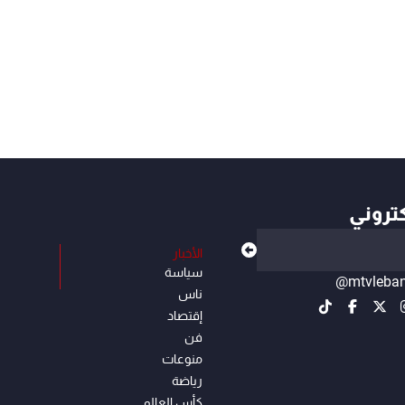
كتروني
الأخبار
سياسة
@mtvleba
ناس
إقتصاد
فن
منوعات
رياضة
كأس العالم