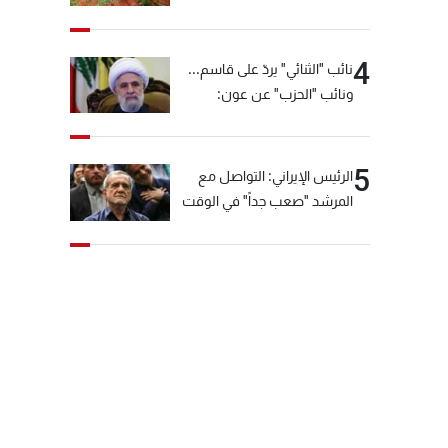
4
نائب "الثنائي" يردّ على قاسم...
ونائب "الحزب" عن عون:
"انشالله خير"
5
الرئيس الإيراني: التواصل مع
المرشد "صعب جداً" في الوقت
الحالي