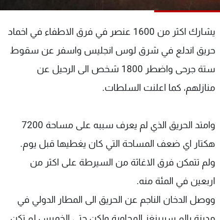
شاهد البرامج
الترددات
يشارك اكثر من 1600 عنصر في فرق الاطفاء في اخماد
حريق اندلع في شرق لوس انجليس واسفر عن سقوط
عن MTV
وظائف
الإنـتـاج
تواصل معنا
ستة جرحى واضطر 1800 شخص الى الرحيل عن
لاعلاناتكم
شروط الإسـتخدام
منازلهم، كما اعلنت السلطات.
سياسة الخصوصية
وامتد الحريق الذي لم يعرف سببه على مساحة 7200
هكتار اي ضعف المساحة التي كان يغطيها قبل يوم.
ولم تتمكن فرق الاغاثة من السيرطة على اكثر من
اربعين في المئة منه.
ووصل الدخان الناجم عن الحريق الى المطار الدولي في
مدينة بالم سبرينغز المجاورة ولكن حتى الخميس لم تكن