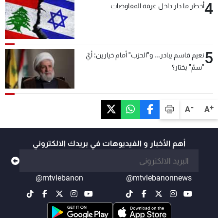
4
أخطر ما دار داخل غرفة المفاوضات
5
نعيم قاسم يبادر... و"الحزب" أمام خيارين: أيّ
"سمّ" يختار؟
-
+
A
A
أهم الأخبار و الفيديوهات في بريدك الالكتروني
@mtvlebanon
@mtvlebanonnews