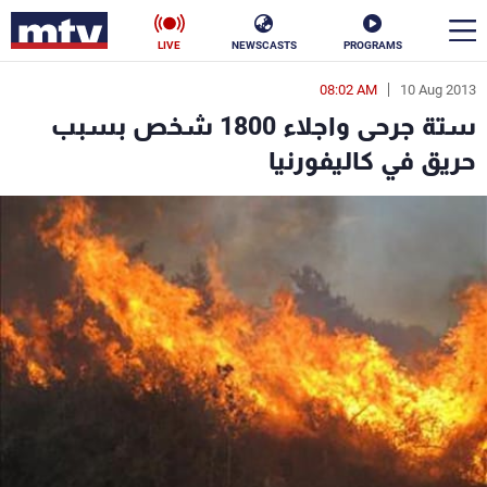
LIVE
NEWSCASTS
PROGRAMS
08:02 AM
10 Aug 2013
en
ستة جرحى واجلاء 1800 شخص بسبب
الأخبار
حريق في كاليفورنيا
سياسة
ناس
إقتصاد
فن
منوعات
رياضة
كأس العالم
البرامج
جدول البرامج