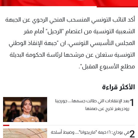
شاهد البرامج
الترددات
أكد النائب التونسي المنسحب المنجي الرحوي عن الجبهة
الشعبية التونسية من اعتصام "الرحيل" أمام مقر
عن MTV
وظائف
الإنـتـاج
تواصل معنا
المجلس التأسيسي التونسي، ان "جبهة الإنقاذ الوطني
لاعلاناتكم
شروط الإسـتخدام
التونسية ستعلن عن مرشحها لرئاسة الحكومة البديلة
سياسة الخصوصية
مطلع الأسبوع المقبل".
الأكثر قراءة
1
بعد الإنتقادات التي طالت جسمها... جورجينا
رودريغيز تخرج عن صمتها
2
في بوداي: ١٦ خيمة "ماريجوانا"... وضبط أسلحة