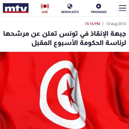
LIVE
NEWSCASTS
PROGRAMS
15:16 PM
10 Aug 2013
en
جبهة الإنقاذ في تونس تعلن عن مرشحها
الأخبار
لرئاسة الحكومة الأسبوع المقبل
سياسة
ناس
إقتصاد
فن
منوعات
رياضة
كأس العالم
البرامج
جدول البرامج