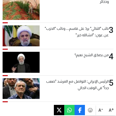
وذخائر
3
نائب "الثنائي" يردّ على قاسم... ونائب "الحزب"
عن عون: "انشالله خير"
4
من يصدّق الشيخ نعيم؟
5
الرئيس الإيراني: التواصل مع المرشد "صعب
جداً" في الوقت الحالي
-
+
A
A