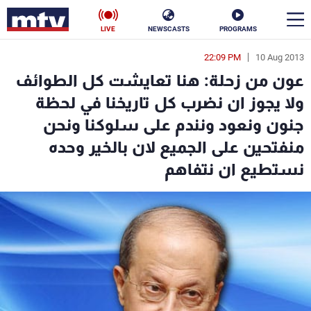
LIVE
NEWSCASTS
PROGRAMS
22:09 PM
10 Aug 2013
en
عون من زحلة: هنا تعايشت كل الطوائف
الأخبار
ولا يجوز ان نضرب كل تاريخنا في لحظة
جنون ونعود ونندم على سلوكنا ونحن
سياسة
ناس
منفتحين على الجميع لان بالخير وحده
إقتصاد
فن
نستطيع ان نتفاهم
منوعات
رياضة
كأس العالم
البرامج
جدول البرامج