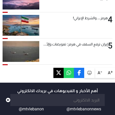
4
هرمز... والشرط الإيراني!
5
إيران ترفع السقف في هرمز: تعويضات وإلّا...
-
+
A
A
أهم الأخبار و الفيديوهات في بريدك الالكتروني
@mtvlebanon
@mtvlebanonnews