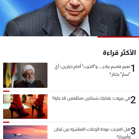
شاهد البرامج
الترددات
عن MTV
وظائف
الإنـتـاج
تواصل معنا
لاعلاناتكم
شروط الإسـتخدام
الأكثر قراءة
سياسة الخصوصية
1
نعيم قاسم يبادر... و"الحزب" أمام خيارين: أيّ
"سمّ" يختار؟
2
في بيروت: تفكيك شبكتين منظّمتين للدعارة!
3
هل اقتربت عودة الرحلات المباشرة بين لبنان
وأميركا؟