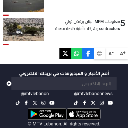
5
معلومات MFM: لبنان يرفض تولي
contractors وشركات أمنية خاصة مهمة
التحقق من نزع سلاح "حزب الله"
-
+
A
A
أهم الأخبار و الفيديوهات في بريدك الالكتروني
@mtvlebanon
@mtvlebanonnews
© MTV Lebanon. All rights reserved.