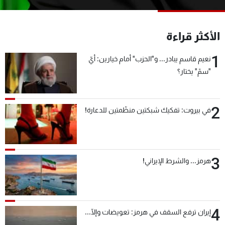
شاهد البرامج
الترددات
الأكثر قراءة
1
عن MTV
وظائف
نعيم قاسم يبادر... و"الحزب" أمام خيارين: أيّ
الإنـتـاج
تواصل معنا
"سمّ" يختار؟
لاعلاناتكم
شروط الإسـتخدام
سياسة الخصوصية
2
في بيروت: تفكيك شبكتين منظّمتين للدعارة!
3
هرمز... والشرط الإيراني!
4
إيران ترفع السقف في هرمز: تعويضات وإلّا...