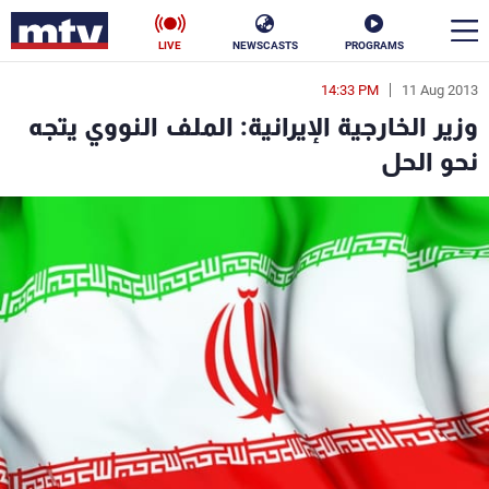
LIVE
NEWSCASTS
PROGRAMS
14:33 PM
11 Aug 2013
en
وزير الخارجية الإيرانية: الملف النووي يتجه
الأخبار
نحو الحل
سياسة
ناس
إقتصاد
فن
منوعات
رياضة
كأس العالم
البرامج
جدول البرامج