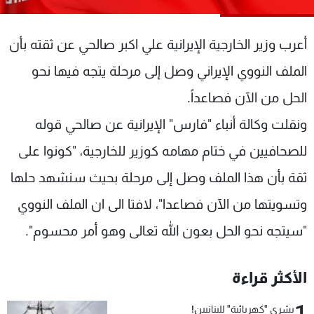
شاهد البرامج
الترددات
أعرب وزير الخارجية الإيرانية علي اكبر صالحي عن ثقته بأن
الملف النووي الإيراني وصل إلى مرحلة يتجه فيها نحو
عن MTV
وظائف
الإنـتـاج
تواصل معنا
الحل من الآن فصاعداً.
لاعلاناتكم
شروط الإسـتخدام
ونقلت وكالة أنباء "فارس" الإيرانية عن صالحي قوله
سياسة الخصوصية
للصحافيين في ختام مهامه كوزير للخارجية، "كونوا على
ثقة بأن هذا الملف وصل إلى مرحلة بحيث سنشهد حلها
وتسويتها من الآن فصاعدا"، لافتا الى ان الملف النووي
"سيتجه نحو الحل بعون الله تعالى وهو أمر محسوم".
الأكثر قراءة
1
بشرى "كهربائية" للبنانيين!