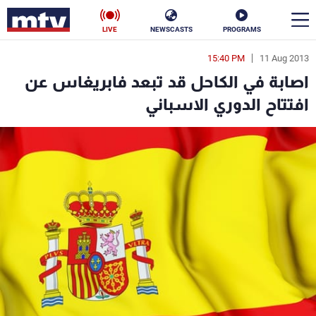
LIVE
NEWSCASTS
PROGRAMS
15:40 PM
11 Aug 2013
en
اصابة في الكاحل قد تبعد فابريغاس عن
الأخبار
افتتاح الدوري الاسباني
سياسة
ناس
إقتصاد
فن
منوعات
رياضة
كأس العالم
البرامج
جدول البرامج