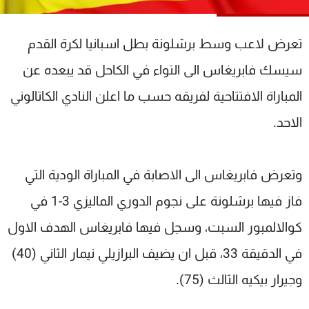
شاهد البرامج
الترددات
تعرض لاعب وسط برشلونة بطل اسبانيا لكرة القدم
سيسك فابريغاس الى التواء في الكاحل قد يبعده عن
عن MTV
وظائف
الإنـتـاج
تواصل معنا
المباراة الافتتاحية لفريقه حسب ما اعلن النادي الكاتالوني
لاعلاناتكم
شروط الإسـتخدام
الاحد.
سياسة الخصوصية
وتعرض فابريغاس الى الاصابة في المباراة الودية التي
فاز فيها برشلونة على نجوم الدوري الماليزي 3-1 في
كوالالمبور السبت، وسجل فيها فابريغاس الهدف الاول
في الدقيقة 33، قبل ان يضيف البرازيلي نيمار الثاني (40)
وجيرار بيكيه الثالث (75).