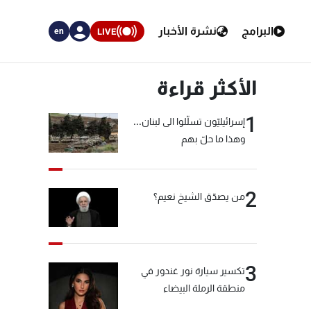
البرامج
نشرة الأخبار
LIVE
en
الأكثر قراءة
1
إسرائيليّون تسلّلوا الى لبنان...
وهذا ما حلّ بهم
2
من يصدّق الشيخ نعيم؟
3
تكسير سيارة نور غندور في
منطقة الرملة البيضاء