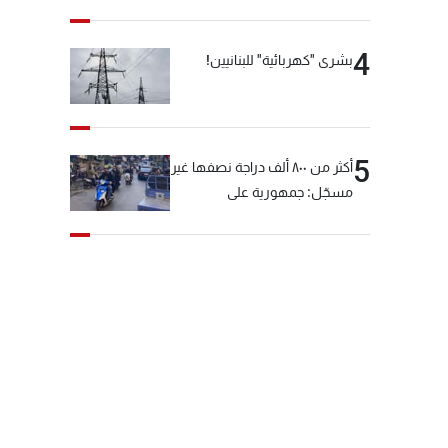
4
بشرى "كهربائية" للبنانيين!
5
أكثر من ٨٠٠ ألف دراجة نصفها غير
مسجّل: جمهورية على
"دولابَين"!