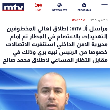
LIVE
NEWSCASTS
PROGRAMS
00:07 AM
12 Aug 2013
en
مراسل ألـ mtv: اطلاق اهالي المخطوفين
الأخبار
التهديدات بالاعتصام في المطار ثم امام
مديرية الامن الداخلي استنفرت الاتصالات
سياسة
ناس
خصوصا من الرئيس نبيه بري وذلك في
إقتصاد
فن
مقابل انتظار المساعي لاطلاق محمد صالح
منوعات
رياضة
كأس العالم
البرامج
جدول البرامج