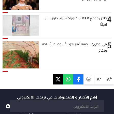
4
خاص موقع MTV بالصّورة: أشرف دبّور ليس
لاجئاً!
5
في بوداي: ١٦ خيمة "ماريجوانا"... وضبط أسلحة
وذخائر
-
+
A
A
أهم الأخبار و الفيديوهات في بريدك الالكتروني