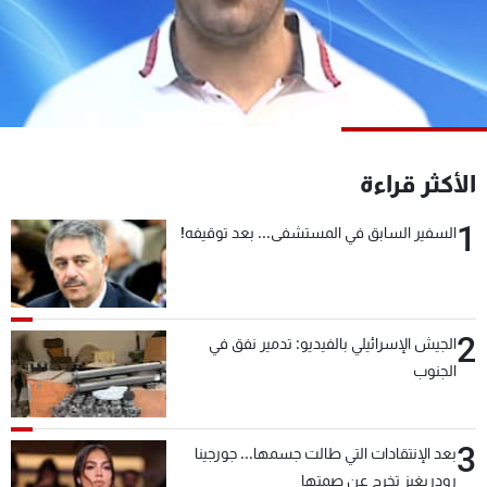
شاهد البرامج
الترددات
عن MTV
وظائف
الإنـتـاج
تواصل معنا
لاعلاناتكم
شروط الإسـتخدام
الأكثر قراءة
سياسة الخصوصية
1
السفير السابق في المستشفى... بعد توقيفه!
2
الجيش الإسرائيلي بالفيديو: تدمير نفق في
الجنوب
3
بعد الإنتقادات التي طالت جسمها... جورجينا
رودريغيز تخرج عن صمتها